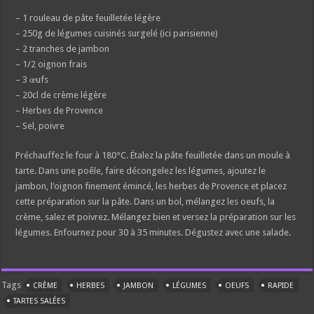
– 1 rouleau de pâte feuilletée légère
– 250g de légumes cuisinés surgelé (ici parisienne)
– 2 tranches de jambon
– 1/2 oignon frais
– 3 œufs
– 20cl de crème légère
– Herbes de Provence
– Sel, poivre
Préchauffez le four à 180°C. Étalez la pâte feuilletée dans un moule à
tarte. Dans une poêle, faire décongelez les légumes, ajoutez le
jambon, l’oignon finement émincé, les herbes de Provence et placez
cette préparation sur la pâte. Dans un bol, mélangez les oeufs, la
crème, salez et poivrez. Mélangez bien et versez la préparation sur les
légumes. Enfournez pour 30 à 35 minutes. Dégustez avec une salade.
Tags
CRÈME
HERBES
JAMBON
LÉGUMES
OEUFS
RAPIDE
TARTES SALÉES