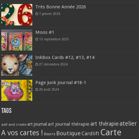
Très Bonne Année 2026
1 janvier 2026
Moos #1
13 septembre 2025
InkBox Cards #12, #13, #14
27 décembre 2024
Page Junk journal #18-1
20 août 2024
Tags
atelier
art thérapie
art journal thérapie
art journal
aall and create
Carte
A vos cartes !
Boutique
Cardlift
Beurre