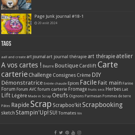
Page Junk journal #18-1
20 août 2024
Tags
atelier
art thérapie
art journal thérapie
art journal
aall and create
Carte
A vos cartes !
Boutique
Cardlift
Beurre
carterie
DIY
Challenge
Consignes
Crème
Facile
Démonstratrice
Fait main
Epices
Farine
Entrée chaude
Forum
Herbes
forum carterie
Fromage
Forum AVC
Lait
Fruits secs
Lift
Oeufs
Légère
Oignons
Made in Scrap
Parmesan
Pommes de terre
Scrap
Scrapbooking
Rapide
Scrapboo'kit
Pâtes
Stampin'Up!
SU!
sketch
Tomates
Vin