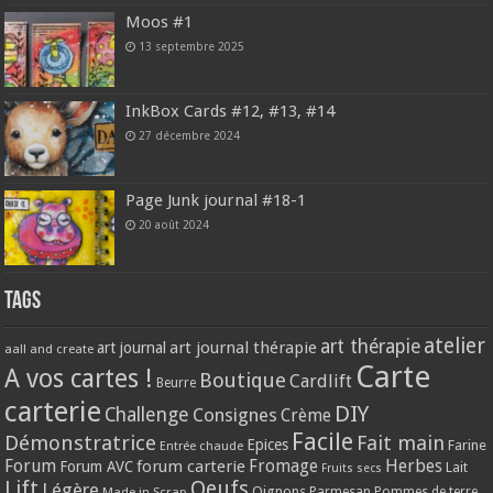
Moos #1
13 septembre 2025
InkBox Cards #12, #13, #14
27 décembre 2024
Page Junk journal #18-1
20 août 2024
Tags
atelier
art thérapie
art journal thérapie
art journal
aall and create
Carte
A vos cartes !
Boutique
Cardlift
Beurre
carterie
DIY
Challenge
Consignes
Crème
Facile
Démonstratrice
Fait main
Epices
Farine
Entrée chaude
Forum
Herbes
forum carterie
Fromage
Forum AVC
Lait
Fruits secs
Lift
Oeufs
Légère
Oignons
Made in Scrap
Parmesan
Pommes de terre