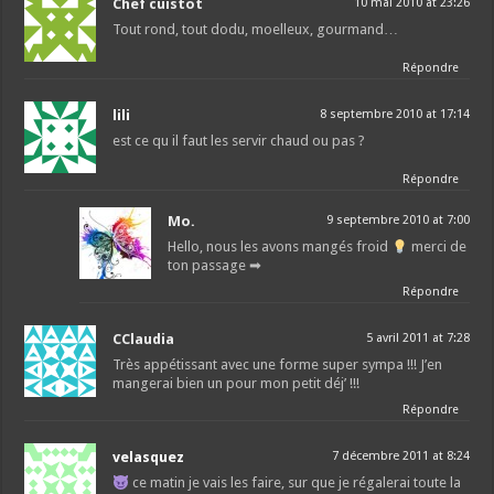
Chef cuistot
10 mai 2010 at 23:26
Tout rond, tout dodu, moelleux, gourmand…
Répondre
lili
8 septembre 2010 at 17:14
est ce qu il faut les servir chaud ou pas ?
Répondre
Mo.
9 septembre 2010 at 7:00
Hello, nous les avons mangés froid
merci de
ton passage ➡
Répondre
CClaudia
5 avril 2011 at 7:28
Très appétissant avec une forme super sympa !!! J’en
mangerai bien un pour mon petit déj’ !!!
Répondre
velasquez
7 décembre 2011 at 8:24
ce matin je vais les faire, sur que je régalerai toute la