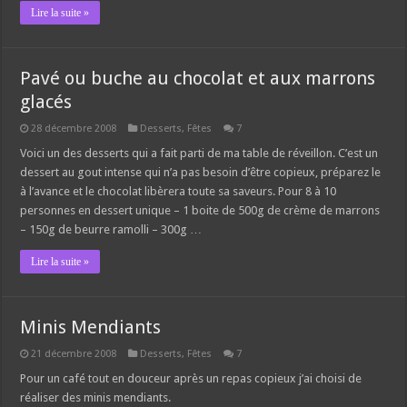
Lire la suite »
Pavé ou buche au chocolat et aux marrons
glacés
28 décembre 2008
Desserts
,
Fêtes
7
Voici un des desserts qui a fait parti de ma table de réveillon. C’est un
dessert au gout intense qui n’a pas besoin d’être copieux, préparez le
à l’avance et le chocolat libèrera toute sa saveurs. Pour 8 à 10
personnes en dessert unique – 1 boite de 500g de crème de marrons
– 150g de beurre ramolli – 300g …
Lire la suite »
Minis Mendiants
21 décembre 2008
Desserts
,
Fêtes
7
Pour un café tout en douceur après un repas copieux j’ai choisi de
réaliser des minis mendiants.