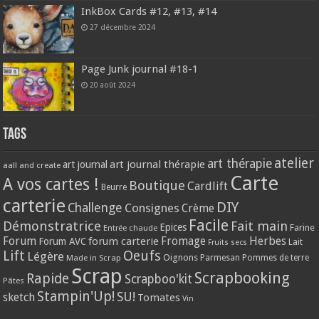
InkBox Cards #12, #13, #14
27 décembre 2024
Page Junk journal #18-1
20 août 2024
Tags
atelier
art thérapie
art journal thérapie
art journal
aall and create
Carte
A vos cartes !
Boutique
Cardlift
Beurre
carterie
DIY
Challenge
Consignes
Crème
Facile
Démonstratrice
Fait main
Epices
Farine
Entrée chaude
Forum
Herbes
forum carterie
Fromage
Forum AVC
Lait
Fruits secs
Lift
Oeufs
Légère
Oignons
Made in Scrap
Parmesan
Pommes de terre
Scrap
Scrapbooking
Rapide
Scrapboo'kit
Pâtes
Stampin'Up!
SU!
sketch
Tomates
Vin