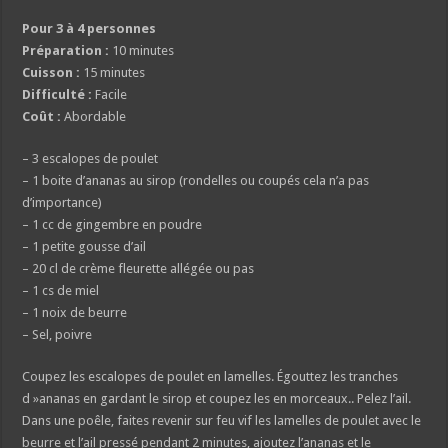
Pour 3 à 4 personnes
Préparation :
10 minutes
Cuisson :
15 minutes
Difficulté :
Facile
Coût :
Abordable
– 3 escalopes de poulet
– 1 boite d’ananas au sirop (rondelles ou coupés cela n’a pas
d’importance)
– 1 cc de gingembre en poudre
– 1 petite gousse d’ail
– 20 cl de crème fleurette allégée ou pas
– 1 cs de miel
– 1 noix de beurre
– Sel, poivre
Coupez les escalopes de poulet en lamelles. Égouttez les tranches
d »ananas en gardant le sirop et coupez les en morceaux.. Pelez l’ail.
Dans une poêle, faites revenir sur feu vif les lamelles de poulet avec le
beurre et l’ail pressé pendant 2 minutes, ajoutez l’ananas et le