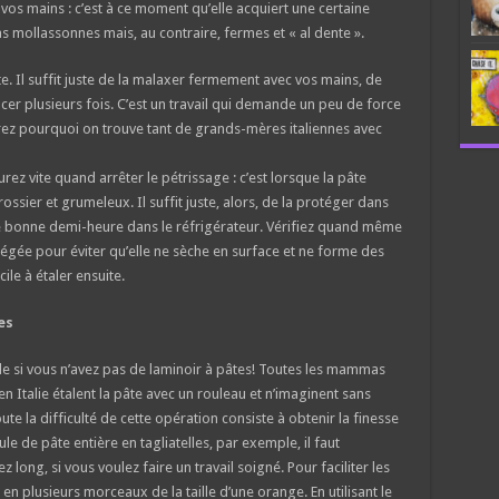
 vos mains : c’est à ce moment qu’elle acquiert une certaine
as mollassonnes mais, au contraire, fermes et « al dente ».
âte. Il suffit juste de la malaxer fermement avec vos mains, de
cer plusieurs fois. C’est un travail qui demande un peu de force
ez pourquoi on trouve tant de grands-mères italiennes avec
ez vite quand arrêter le pétrissage : c’est lorsque la pâte
ssier et grumeleux. Il suffit juste, alors, de la protéger dans
une bonne demi-heure dans le réfrigérateur. Vérifiez quand même
égée pour éviter qu’elle ne sèche en surface et ne forme des
cile à étaler ensuite.
hes
e si vous n’avez pas de laminoir à pâtes! Toutes les mammas
en Italie étalent la pâte avec un rouleau et n’imaginent sans
 la difficulté de cette opération consiste à obtenir la finesse
e de pâte entière en tagliatelles, par exemple, il faut
ong, si vous voulez faire un travail soigné. Pour faciliter les
 en plusieurs morceaux de la taille d’une orange. En utilisant le