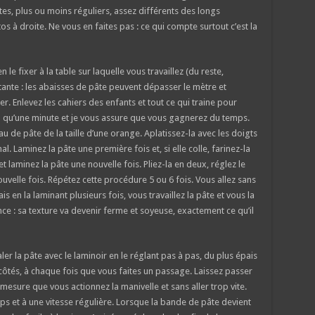
tes, plus ou moins réguliers, assez différents des longs
s à droite. Ne vous en faites pas : ce qui compte surtout c’est la
le fixer à la table sur laquelle vous travaillez (du reste,
ante : les abaisses de pâte peuvent dépasser le mètre et
 Enlevez les cahiers des enfants et tout ce qui traine pour
 qu’une minute et je vous assure que vous gagnerez du temps.
au de pâte de la taille d’une orange. Aplatissez-la avec les doigts
. Laminez la pâte une première fois et, si elle colle, farinez-la
t laminez la pâte une nouvelle fois. Pliez-la en deux, réglez le
uvelle fois. Répétez cette procédure 5 ou 6 fois. Vous allez sans
s en la laminant plusieurs fois, vous travaillez la pâte et vous la
ence : sa texture va devenir ferme et soyeuse, exactement ce qu’il
er la pâte avec le laminoir en le réglant pas à pas, du plus épais
 côtés, à chaque fois que vous faites un passage. Laissez passer
 mesure que vous actionnez la manivelle et sans aller trop vite.
s et à une vitesse régulière. Lorsque la bande de pâte devient