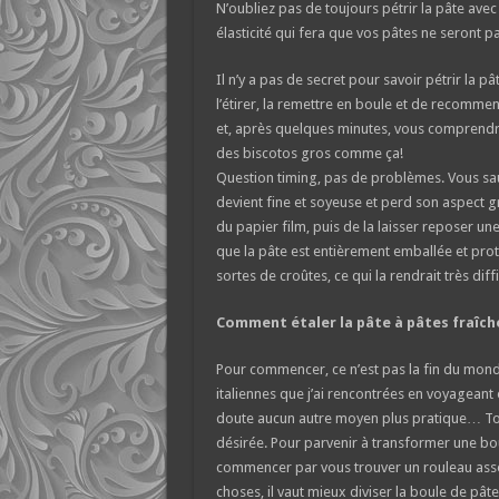
N’oubliez pas de toujours pétrir la pâte avec
élasticité qui fera que vos pâtes ne seront p
Il n’y a pas de secret pour savoir pétrir la p
l’étirer, la remettre en boule et de recommen
et, après quelques minutes, vous comprendr
des biscotos gros comme ça!
Question timing, pas de problèmes. Vous saur
devient fine et soyeuse et perd son aspect gro
du papier film, puis de la laisser reposer 
que la pâte est entièrement emballée et prot
sortes de croûtes, ce qui la rendrait très diffi
Comment étaler la pâte à pâtes fraîc
Pour commencer, ce n’est pas la fin du mond
italiennes que j’ai rencontrées en voyageant 
doute aucun autre moyen plus pratique… Toute
désirée. Pour parvenir à transformer une boul
commencer par vous trouver un rouleau assez l
choses, il vaut mieux diviser la boule de pâte