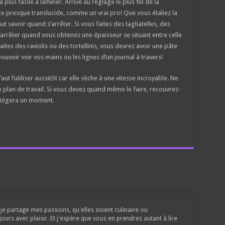
 plus facile à laminer. Arrivé au réglage le plus fin de la
e presque translucide, comme un vrai pro! Que vous étaliez la
ut savoir quand s’arrêter. Si vous faites des tagliatelles, des
arrêter quand vous obtenez une épaisseur se situant entre celle
faites des raviolis ou des tortellinis, vous devrez avoir une pâte
ouvoir voir vos mains ou les lignes d’un journal à travers!
aut l’utiliser aussitôt car elle sèche à une vitesse incroyable. Ne
e plan de travail. Si vous devez quand même le faire, recouvrez-
rotégera un moment.
je partage mes passions, qu'elles soient culinaire ou
jours avec plaisir. Et j'espère que vous en prendrez autant à lire