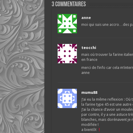
3 commentaires
anne
moi qui suis une accro…des p
teocchi
mais où trouver la farine itali
en france
merci de l’info car cela m’inter
anne
mumu88
J’ai eu la même reflexion : Où 
la farine type 45 est une autr
J’ai la chance d’avoir un mouli
par contre, il y a une astuce tr
blanches, mais dorénavent je n
modifiée !
a bientôt