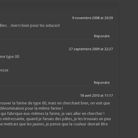
9 novembre 2008 at 20:59
âtes…merci bien pour les astuces!
Répondre
27 septembre 2009 at 22:27
enne type 00
resse
Répondre
18 avril 2010 at 11:17
trouver la farine de type 00, mais en cherchant bien, on voit que
e dénomination pour la même farine !
n qui fabrique eux-mêmes la farine, je vais aller en chercher !
ès intéressante, quand je faisais des pâtes, je les trouvais un peu
e mettrais que les jaunes, je pense que la couleur devrait être