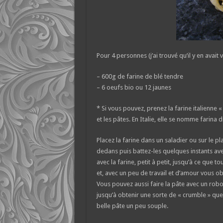
Pour 4 personnes (j’ai trouvé qu’il y en avait
– 600g de farine de blé tendre
– 6 oeufs bio ou 12 jaunes
* Si vous pouvez, prenez la farine italienne « t
et les pâtes. En Italie, elle se nomme farina d
Placez la farine dans un saladier ou sur le pl
dedans puis battez-les quelques instants ave
avec la farine, petit à petit, jusqu’à ce que 
et, avec un peu de travail et d’amour vous ob
Vous pouvez aussi faire la pâte avec un robot
jusqu’à obtenir une sorte de « crumble » qu
belle pâte un peu souple.