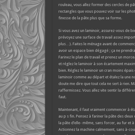
rouleau, vous allez former des cercles de pâ
rectangles que vous pouvez voir sur les photo
finesse de la pâte plus que sa forme.
Si vous avez un laminoir, assurez-vous de bien 
prévoyez une surface de travail assez import
plus…). Faites le ménage avant de commencer.
avoir un espace bien dégagé ; ça ne prendra
Farinez le plan de travail et prenez un morce
et réglez le laminoir à son écartement maximal
bien. Réglez le laminoir un cran moins épais e
laminoir comme au départ et étalez la une no
doute me dire que tout cela ne sert à rien. Mai
raffermissez. Vous allez vite sentir la différ
faut.
Maintenant, il faut vraiment commencer à étal
au p s fin. Pensez à fariner la pâte des deux
la pâte d’elle- même, sans forcer, au fur et à
Actionnez la machine calmement, sans à-coup