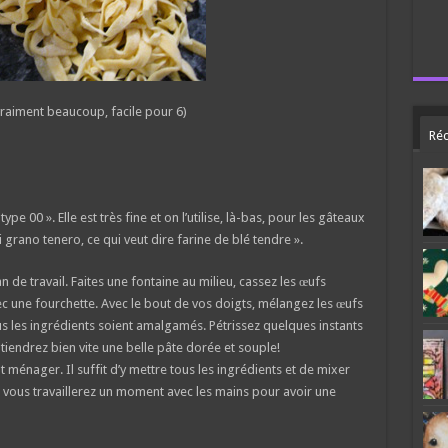
 vraiment beaucoup, facile pour 6)
Réc
ype 00 ». Elle est très fine et on l’utilise, là-bas, pour les gâteaux
i grano tenero, ce qui veut dire farine de blé tendre ».
an de travail. Faites une fontaine au milieu, cassez les œufs
c une fourchette. Avec le bout de vos doigts, mélangez les œufs
tous les ingrédients soient amalgamés. Pétrissez quelques instants
tiendrez bien vite une belle pâte dorée et souple!
 ménager. Il suffit d’y mettre tous les ingrédients et de mixer
e vous travaillerez un moment avec les mains pour avoir une