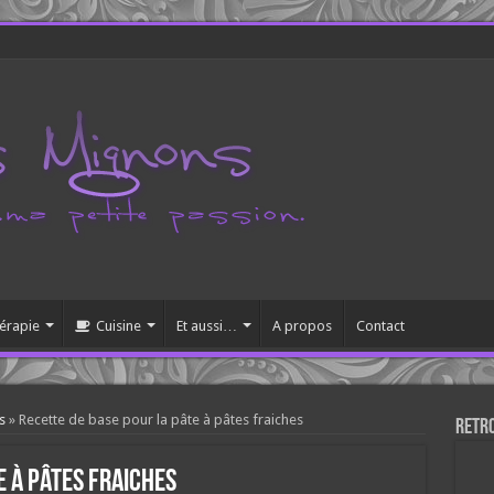
érapie
Cuisine
Et aussi…
A propos
Contact
s
»
Recette de base pour la pâte à pâtes fraiches
Retr
e à pâtes fraiches