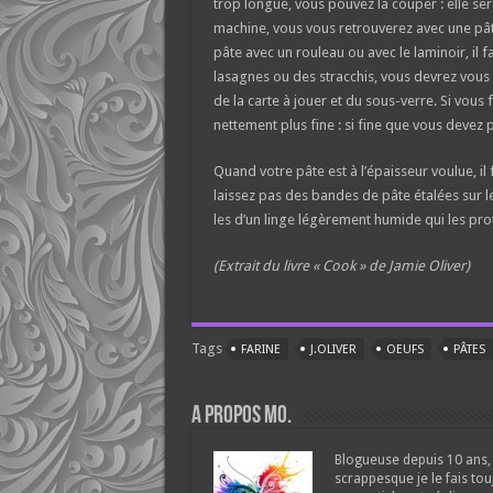
trop longue, vous pouvez la couper : elle sera
machine, vous vous retrouverez avec une pât
pâte avec un rouleau ou avec le laminoir, il fa
lasagnes ou des stracchis, vous devrez vous 
de la carte à jouer et du sous-verre. Si vous 
nettement plus fine : si fine que vous devez p
Quand votre pâte est à l’épaisseur voulue, il f
laissez pas des bandes de pâte étalées sur l
les d’un linge légèrement humide qui les p
(Extrait du livre « Cook » de Jamie Oliver)
Tags
FARINE
J.OLIVER
OEUFS
PÂTES
A propos Mo.
Blogueuse depuis 10 ans, 
scrappesque je le fais tou