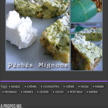
Tags
BASILIC
CHÈVRE
COURGETTES
CRÈME
FACILE
FARINE
FROMAGE
HERBES
LÉGÈRE
OEUFS
PETIT BILLY
RAPIDE
A propos Mo.