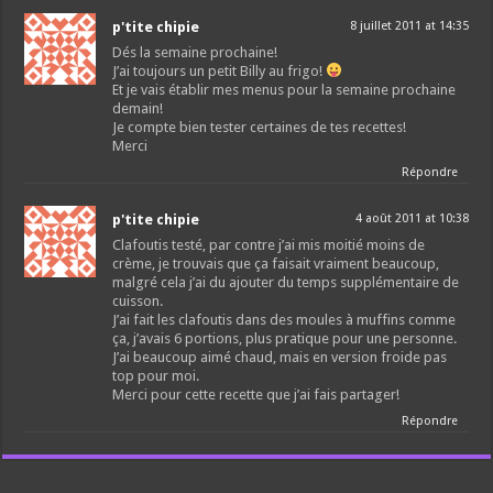
p'tite chipie
8 juillet 2011 at 14:35
Dés la semaine prochaine!
J’ai toujours un petit Billy au frigo!
Et je vais établir mes menus pour la semaine prochaine
demain!
Je compte bien tester certaines de tes recettes!
Merci
Répondre
p'tite chipie
4 août 2011 at 10:38
Clafoutis testé, par contre j’ai mis moitié moins de
crème, je trouvais que ça faisait vraiment beaucoup,
malgré cela j’ai du ajouter du temps supplémentaire de
cuisson.
J’ai fait les clafoutis dans des moules à muffins comme
ça, j’avais 6 portions, plus pratique pour une personne.
J’ai beaucoup aimé chaud, mais en version froide pas
top pour moi.
Merci pour cette recette que j’ai fais partager!
Répondre