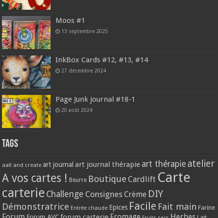
Moos #1
13 septembre 2025
InkBox Cards #12, #13, #14
27 décembre 2024
Page Junk journal #18-1
20 août 2024
Tags
atelier
art thérapie
art journal thérapie
art journal
aall and create
Carte
A vos cartes !
Boutique
Cardlift
Beurre
carterie
DIY
Challenge
Consignes
Crème
Facile
Démonstratrice
Fait main
Epices
Farine
Entrée chaude
Forum
Herbes
forum carterie
Fromage
Forum AVC
Lait
Fruits secs