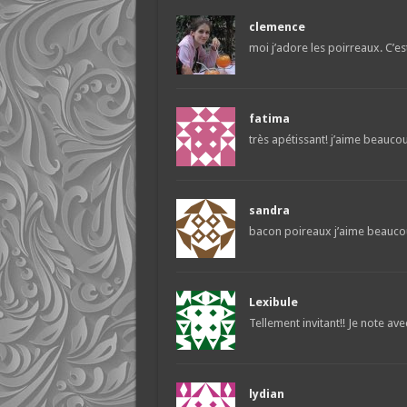
clemence
moi j’adore les poirreaux. C’est
fatima
très apétissant! j’aime beauco
sandra
bacon poireaux j’aime beauco
Lexibule
Tellement invitant!! Je note avec
lydian