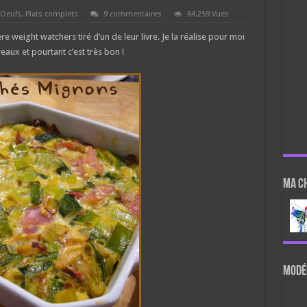
Oeufs
,
Plats complets
9 commentaires
64,259 Vues
e weight watchers tiré d’un de leur livre. Je la réalise pour moi
aux et pourtant c’est très bon !
Ma c
Modér