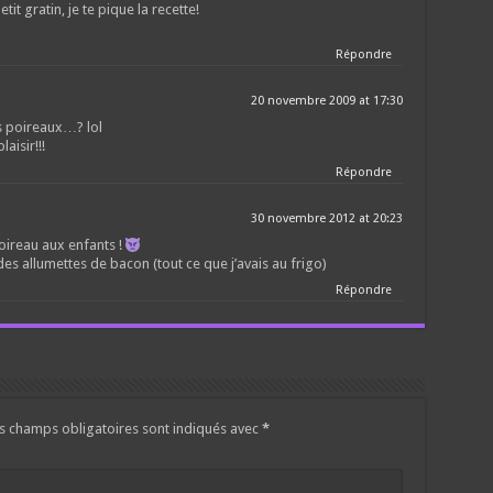
etit gratin, je te pique la recette!
Répondre
20 novembre 2009 at 17:30
s poireaux…? lol
aisir!!!
Répondre
30 novembre 2012 at 20:23
oireau aux enfants !
des allumettes de bacon (tout ce que j’avais au frigo)
Répondre
s champs obligatoires sont indiqués avec
*