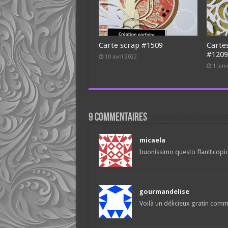
Carte scrap #1509
Carte
#120
10 avril 2022
1 jan
9 commentaires
micaela
buonissimo questo flan!!!copio 
gourmandelise
Voilà un délicieux gratin comme