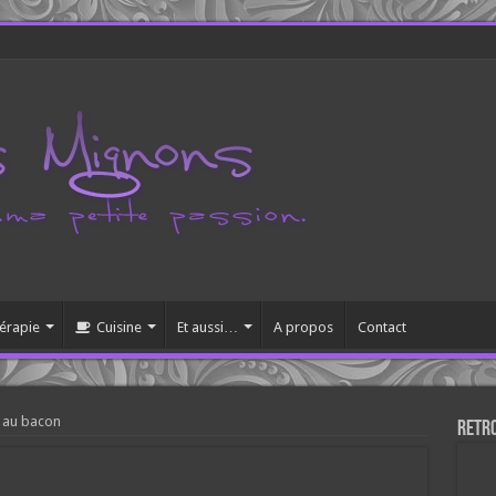
érapie
Cuisine
Et aussi…
A propos
Contact
u au bacon
Retr