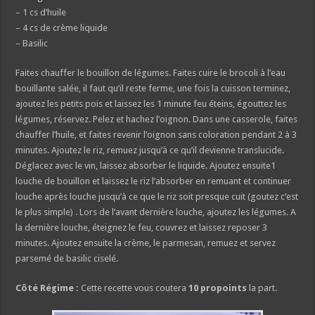
– 1 cs d’huile
– 4 cs de crème liquide
– Basilic
Faites chauffer le bouillon de légumes. Faites cuire le brocoli à l’eau
bouillante salée, il faut qu’il reste ferme, une fois la cuisson terminez,
ajoutez les petits pois et laissez les 1 minute feu éteins, égouttez les
légumes, réservez. Pelez et hachez l’oignon. Dans une casserole, faites
chauffer l’huile, et faites revenir l’oignon sans coloration pendant 2 à 3
minutes. Ajoutez le riz, remuez jusqu’à ce qu’il devienne translucide.
Déglacez avec le vin, laissez absorber le liquide. Ajoutez ensuite1
louche de bouillon et laissez le riz l’absorber en remuant et continuer
louche après louche jusqu’à ce que le riz soit presque cuit (goutez c’est
le plus simple) . Lors de l’avant dernière louche, ajoutez les légumes. A
la dernière louche, éteignez le feu, couvrez et laissez reposer 3
minutes. Ajoutez ensuite la crème, le parmesan, remuez et servez
parsemé de basilic ciselé.
Côté Régime :
Cette recette vous coutera
10 propoints
la part.