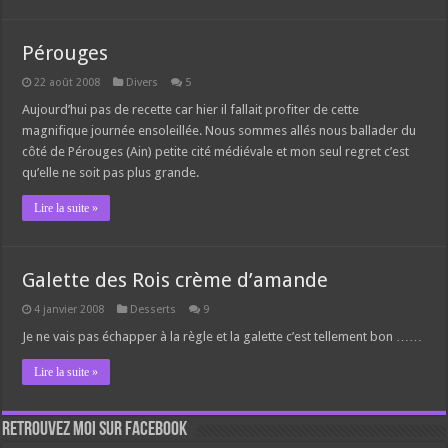
Pérouges
22 août 2008
Divers
5
Aujourd’hui pas de recette car hier il fallait profiter de cette
magnifique journée ensoleillée. Nous sommes allés nous ballader du
côté de Pérouges (Ain) petite cité médiévale et mon seul regret c’est
qu’elle ne soit pas plus grande.
Lire la suite »
Galette des Rois crème d’amande
4 janvier 2008
Desserts
9
Je ne vais pas échapper à la règle et la galette c’est tellement bon ……
Lire la suite »
Retrouvez moi sur Facebook