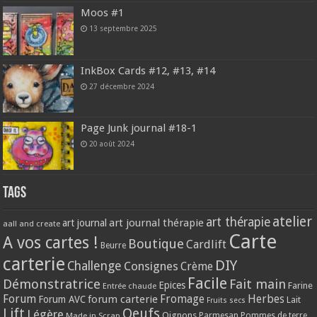
Moos #1
13 septembre 2025
InkBox Cards #12, #13, #14
27 décembre 2024
Page Junk journal #18-1
20 août 2024
Tags
atelier
art thérapie
art journal thérapie
art journal
aall and create
Carte
A vos cartes !
Boutique
Cardlift
Beurre
carterie
DIY
Challenge
Consignes
Crème
Facile
Démonstratrice
Fait main
Epices
Farine
Entrée chaude
Forum
Herbes
forum carterie
Fromage
Forum AVC
Lait
Fruits secs
Lift
Oeufs
Légère
Oignons
Made in Scrap
Parmesan
Pommes de terre