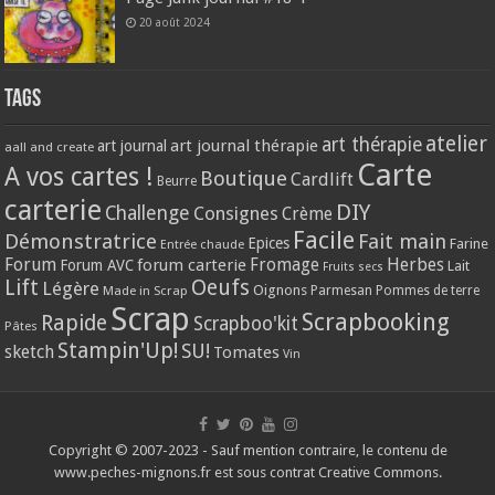
20 août 2024
Tags
atelier
art thérapie
art journal thérapie
art journal
aall and create
Carte
A vos cartes !
Boutique
Cardlift
Beurre
carterie
DIY
Challenge
Consignes
Crème
Facile
Démonstratrice
Fait main
Epices
Farine
Entrée chaude
Forum
Herbes
forum carterie
Fromage
Forum AVC
Lait
Fruits secs
Lift
Oeufs
Légère
Oignons
Made in Scrap
Parmesan
Pommes de terre
Scrap
Scrapbooking
Rapide
Scrapboo'kit
Pâtes
Stampin'Up!
SU!
sketch
Tomates
Vin
Copyright © 2007-2023 - Sauf mention contraire, le contenu de
www.peches-mignons.fr est sous contrat Creative Commons.