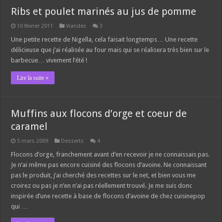
Ribs et poulet marinés au jus de pomme
10 février 2011
Viandes
3
Une petite recette de Nigella, cela faisait longtemps… Une recette
délicieuse que j’ai réalisée au four mais qui se réalisera très bien sur le
barbecue… vivement l’été !
Lire la suite »
Muffins aux flocons d’orge et coeur de
caramel
5 mars 2009
Desserts
4
Flocons d’orge, franchement avant d’en recevoir je ne connaissais pas.
Je n’ai même pas encore cuisiné des flocons d’avoine. Ne connaissant
pas le produit, j’ai cherché des recettes sur le net, et bien vous me
croirez ou pas je n’en n’ai pas réellement trouvé. Je me suis donc
inspirée d’une recette à base de flocons d’avoine de chez cuisinepop
qui …