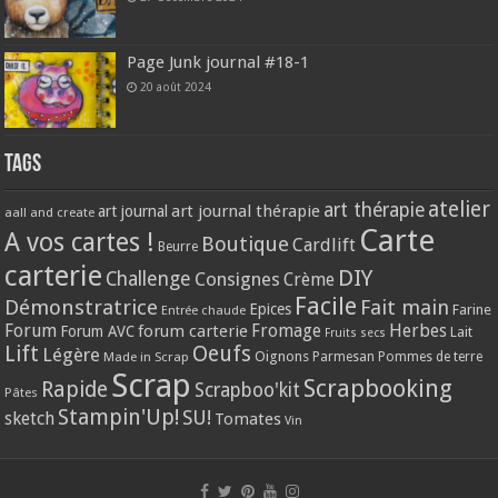
Page Junk journal #18-1
20 août 2024
Tags
atelier
art thérapie
art journal thérapie
art journal
aall and create
Carte
A vos cartes !
Boutique
Cardlift
Beurre
carterie
DIY
Challenge
Consignes
Crème
Facile
Démonstratrice
Fait main
Epices
Farine
Entrée chaude
Forum
Herbes
forum carterie
Fromage
Forum AVC
Lait
Fruits secs
Lift
Oeufs
Légère
Oignons
Made in Scrap
Parmesan
Pommes de terre
Scrap
Scrapbooking
Rapide
Scrapboo'kit
Pâtes
Stampin'Up!
SU!
sketch
Tomates
Vin