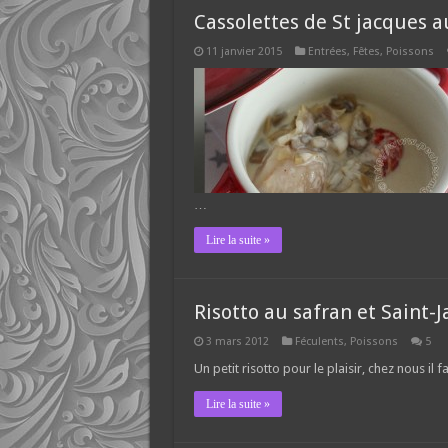
Cassolettes de St jacques
11 janvier 2015
Entrées
,
Fêtes
,
Poissons
…
Lire la suite »
Risotto au safran et Saint-
3 mars 2012
Féculents
,
Poissons
5
Un petit risotto pour le plaisir, chez nous il fa
Lire la suite »