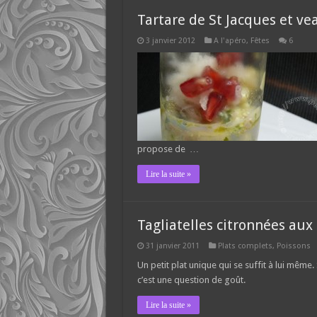
Tartare de St Jacques et ve
3 janvier 2012
A l'apéro
,
Fêtes
6
propose de …
Lire la suite »
Tagliatelles citronnées aux
31 janvier 2011
Plats complets
,
Poissons
Un petit plat unique qui se suffit à lui même
c’est une question de goût.
Lire la suite »