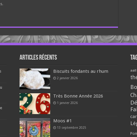
s.
Articles récents
Ta
aall
Biscuits fondants au rhum
s
th
2 janvier 2026
Bo
du
Ch
Très Bonne Année 2026
Dé
1 janvier 2026
re
Fa
car
Moos #1
Lé
13 septembre 2025
Pom