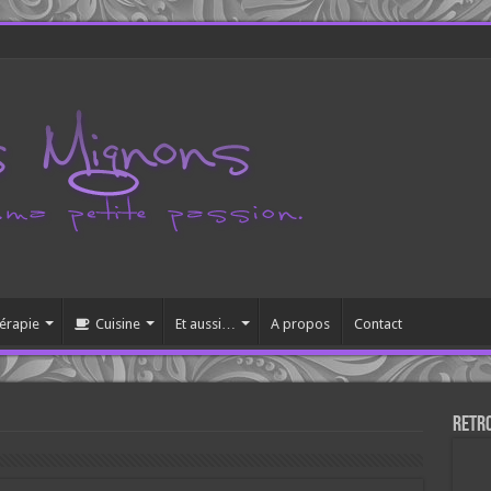
érapie
Cuisine
Et aussi…
A propos
Contact
Retr