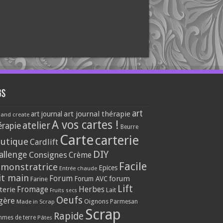
gs
art
art journal thérapie
art journal
 and create
A vos cartes !
atelier
érapie
Beurre
Carte
carterie
utique
Cardlift
DIY
allenge
Consignes
Crème
Facile
monstratrice
Epices
Entrée chaude
it main
Forum
forum
Forum AVC
Farine
Lift
Herbes
terie
Fromage
Lait
Fruits secs
Oeufs
gère
Oignons
Made in Scrap
Parmesan
Scrap
Rapide
mes de terre
Pâtes