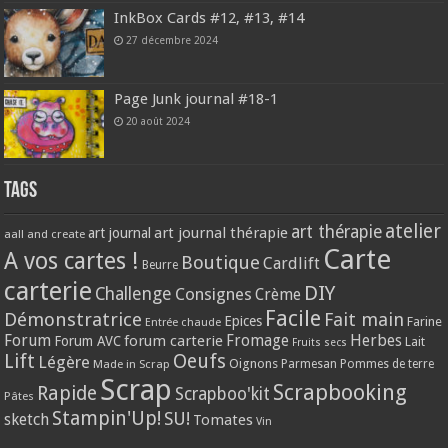
InkBox Cards #12, #13, #14
27 décembre 2024
Page Junk journal #18-1
20 août 2024
Tags
atelier
art thérapie
art journal thérapie
art journal
aall and create
Carte
A vos cartes !
Boutique
Cardlift
Beurre
carterie
DIY
Challenge
Consignes
Crème
Facile
Démonstratrice
Fait main
Epices
Farine
Entrée chaude
Forum
Herbes
forum carterie
Fromage
Forum AVC
Lait
Fruits secs
Lift
Oeufs
Légère
Oignons
Made in Scrap
Parmesan
Pommes de terre
Scrap
Scrapbooking
Rapide
Scrapboo'kit
Pâtes
Stampin'Up!
SU!
sketch
Tomates
Vin