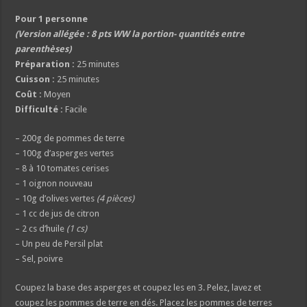
Pour 1 personne
(Version allégée : 8 pts WW la portion- quantités entre
parenthèses)
Préparation :
25 minutes
Cuisson :
25 minutes
Coût :
Moyen
Difficulté :
Facile
– 200g de pommes de terre
– 100g d’asperges vertes
– 8 à 10 tomates cerises
– 1 oignon nouveau
– 10g d’olives vertes
(4 pièces)
– 1 cc de jus de citron
– 2 cs d’huile
(1 cs)
– Un peu de Persil plat
– Sel, poivre
Coupez la base des asperges et coupez les en 3. Pelez, lavez et
coupez les pommes de terre en dés. Placez les pommes de terres