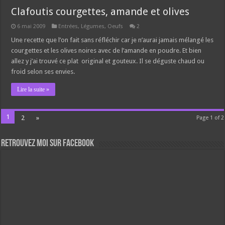
Clafoutis courgettes, amande et olives
6 mai 2009
Entrées
,
Légumes
,
Oeufs
2
Une recette que l’on fait sans réfléchir car je n’aurai jamais mélangé les
courgettes et les olives noires avec de l’amande en poudre. Et bien
allez y j’ai trouvé ce plat original et gouteux. Il se déguste chaud ou
froid selon ses envies.
Lire la suite »
1
2
»
Page 1 of 2
Retrouvez moi sur Facebook