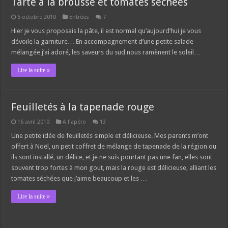
Tarte à la brousse et tomates séchées
6 octobre 2010
Entrées
7
Hier je vous proposais la pâte, il est normal qu’aujourd’hui je vous
dévoile la garniture… En accompagnement d’une petite salade
mélangée j’ai adoré, les saveurs du sud nous ramènent le soleil…
Lire la suite »
Feuilletés à la tapenade rouge
16 avril 2010
A l'apéro
13
Une petite idée de feuilletés simple et délicieuse. Mes parents m’ont
offert à Noël, un petit coffret de mélange de tapenade de la région ou
ils sont installé, un délice, et je ne suis pourtant pas une fan, elles sont
souvent trop fortes à mon gout, mais la rouge est délicieuse, alliant les
tomates séchées que j’aime beaucoup et les …
Lire la suite »