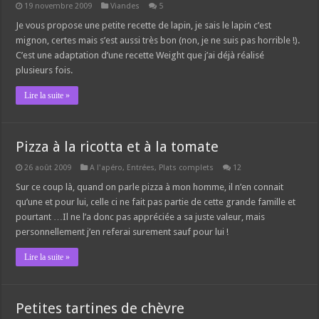
19 novembre 2009
Viandes
5
Je vous propose une petite recette de lapin, je sais le lapin c’est
mignon, certes mais s’est aussi très bon (non, je ne suis pas horrible !).
C’est une adaptation d’une recette Weight que j’ai déjà réalisé
plusieurs fois.
Lire la suite »
Pizza à la ricotta et à la tomate
26 août 2009
A l'apéro
,
Entrées
,
Plats complets
12
Sur ce coup là, quand on parle pizza à mon homme, il n’en connait
qu’une et pour lui, celle ci ne fait pas partie de cette grande famille et
pourtant …Il ne l’a donc pas appréciée a sa juste valeur, mais
personnellement j’en referai surement sauf pour lui !
Lire la suite »
Petites tartines de chèvre