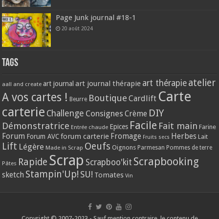
Page Junk journal #18-1
20 août 2024
Tags
atelier
art thérapie
art journal thérapie
art journal
aall and create
Carte
A vos cartes !
Boutique
Cardlift
Beurre
carterie
DIY
Challenge
Consignes
Crème
Facile
Démonstratrice
Fait main
Epices
Farine
Entrée chaude
Forum
Herbes
forum carterie
Fromage
Forum AVC
Lait
Fruits secs
Lift
Oeufs
Légère
Oignons
Made in Scrap
Parmesan
Pommes de terre
Scrap
Scrapbooking
Rapide
Scrapboo'kit
Pâtes
Stampin'Up!
SU!
sketch
Tomates
Vin
Copyright © 2007-2023 - Sauf mention contraire, le contenu de