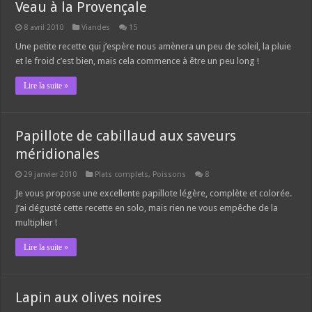
Veau à la Provençale
8 avril 2010
Viandes
15
Une petite recette qui j’espère nous amènera un peu de soleil, la pluie
et le froid c’est bien, mais cela commence à être un peu long !
Lire la suite »
Papillote de cabillaud aux saveurs
méridionales
29 janvier 2010
Plats complets
,
Poissons
8
Je vous propose une excellente papillote légère, complète et colorée.
J’ai dégusté cette recette en solo, mais rien ne vous empêche de la
multiplier !
Lire la suite »
Lapin aux olives noires