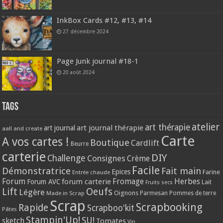
InkBox Cards #12, #13, #14
27 décembre 2024
Page Junk journal #18-1
20 août 2024
Tags
atelier
art thérapie
art journal thérapie
art journal
aall and create
Carte
A vos cartes !
Boutique
Cardlift
Beurre
carterie
DIY
Challenge
Consignes
Crème
Facile
Démonstratrice
Fait main
Epices
Farine
Entrée chaude
Forum
Herbes
forum carterie
Fromage
Forum AVC
Lait
Fruits secs
Lift
Oeufs
Légère
Oignons
Made in Scrap
Parmesan
Pommes de terre
Scrap
Scrapbooking
Rapide
Scrapboo'kit
Pâtes
Stampin'Up!
SU!
sketch
Tomates
Vin