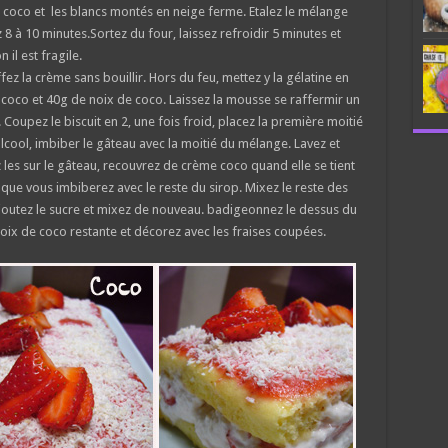
e coco et les blancs montés en neige ferme. Etalez le mélange
8 à 10 minutes.Sortez du four, laissez refroidir 5 minutes et
 il est fragile.
fez la crème sans bouillir. Hors du feu, mettez y la gélatine en
e coco et 40g de noix de coco. Laissez la mousse se raffermir un
 Coupez le biscuit en 2, une fois froid, placez la première moitié
alcool, imbiber le gâteau avec la moitié du mélange. Lavez et
 les sur le gâteau, recouvrez de crème coco quand elle se tient
que vous imbiberez avec le reste du sirop. Mixez le reste des
ajoutez le sucre et mixez de nouveau. badigeonnez le dessus du
 noix de coco restante et décorez avec les fraises coupées.