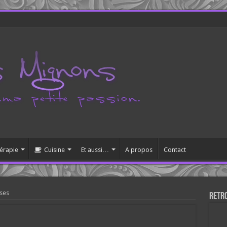
érapie
Cuisine
Et aussi…
A propos
Contact
ises
Retr