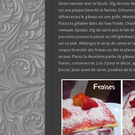
farine tamisée avec la fécule, 50g de noix d
sur une plaque beurrée et farinée. Enfournez 
débarrassez le gâteau sur une grille. Attention
Placez la gélatine dans de l’eau froide. Chauf
remuant. Ajoutez 20g de sucre puis le lait d
peu (vous pouvez la placer au réfrigérateur).
sur un plat. Mélangez le sirop de canne et l’
coupez la moitié des fraises en dés et placez
un peu. Placez la deuxième partie du gâteau 
fraises, conservez en 2 ou 3 pour le décor, 
biscuit. Juste avant de servir, poudrez de la