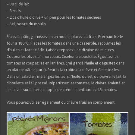
– 30 cl de lait
– 3 œufs
– 2 cs d’huile d’olive + un peu pour les tomates séchées
– Sel, poivre du moulin
Étalez la pâte, garnissez en un moule, placez au frais. Préchauffez le
four à 180°C. Placez les tomates dans une casserole, recouvrez les
d’huiles et faites tiédir. Laissez reposez une dizaine de minutes.
Coupez les olives en morceaux. Ciselez la ciboulette. Égouttez les
tomates et coupez les en lanières. (J’ai gardé l’huile et dégustez dans
un plat de pâte nature). Retirez la croûte du chèvre et émiettez les.
Dans un saladier, mélangez les œufs, l’huile, du sel, du poivre, le lait, la
ciboulette et l’ail pressé. Répartissez les tomates, le chèvre émietté et
les olives sur la tarte, nappez de crème et enfournez 45 minutes.
Vous pouvez utiliser également du chèvre frais en complément.