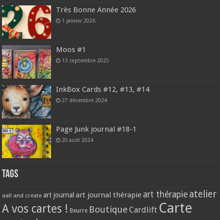
Très Bonne Année 2026
1 janvier 2026
Moos #1
13 septembre 2025
InkBox Cards #12, #13, #14
27 décembre 2024
Page Junk journal #18-1
20 août 2024
Tags
atelier
art thérapie
art journal thérapie
art journal
aall and create
Carte
A vos cartes !
Boutique
Cardlift
Beurre