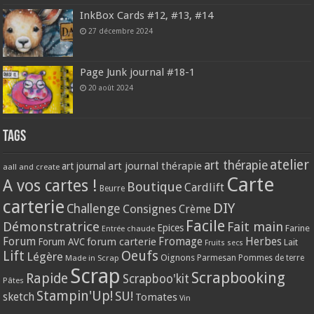
InkBox Cards #12, #13, #14
27 décembre 2024
Page Junk journal #18-1
20 août 2024
Tags
atelier
art thérapie
art journal thérapie
art journal
aall and create
Carte
A vos cartes !
Boutique
Cardlift
Beurre
carterie
DIY
Challenge
Consignes
Crème
Facile
Démonstratrice
Fait main
Epices
Farine
Entrée chaude
Forum
Herbes
forum carterie
Fromage
Forum AVC
Lait
Fruits secs
Lift
Oeufs
Légère
Oignons
Made in Scrap
Parmesan
Pommes de terre
Scrap
Scrapbooking
Rapide
Scrapboo'kit
Pâtes
Stampin'Up!
SU!
sketch
Tomates
Vin