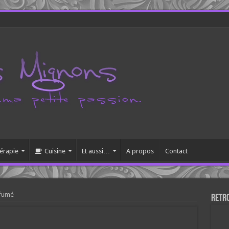
érapie
Cuisine
Et aussi…
A propos
Contact
 fumé
Retr