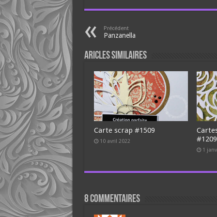
Précédent
Panzanella
Aricles similaires
Carte scrap #1509
Carte
#120
10 avril 2022
1 jan
8 commentaires