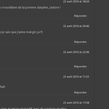
22 avril 2010 at 18:20
croustillant de la pomme darphin, j’adore !
Répondre
22 avril 2010 at 20:46
s je sais que j’aime mangé ça !!!
Répondre
22 avril 2010 at 22:06
Répondre
23 avril 2010 at 11:23
ait!
Répondre
23 avril 2010 at 17:38
n’en ai jamais mangé!!! avec du saumon en plus…