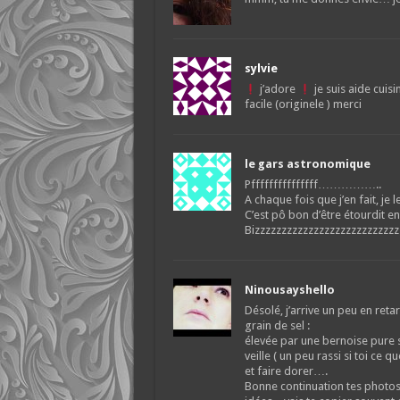
sylvie
j’adore
je suis aide cuisi
facile (originele ) merci
le gars astronomique
Pfffffffffffffff……………..
A chaque fois que j’en fait, je l
C’est pô bon d’être étourdit en
Bizzzzzzzzzzzzzzzzzzzzzzzzzzz
Ninousayshello
Désolé, j’arrive un peu en ret
grain de sel :
élevée par une bernoise pure s
veille ( un peu rassi si toi ce 
et faire dorer….
Bonne continuation tes photos