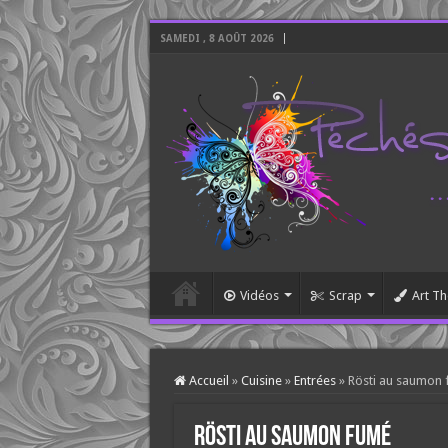
SAMEDI , 8 AOÛT 2026
Vidéos
Scrap
Art Th
Accueil
»
Cuisine
»
Entrées
»
Rösti au saumon
Rösti au saumon fumé