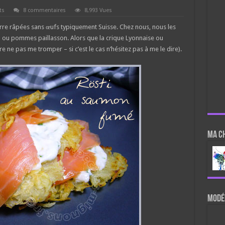
ts
8 commentaires
8,993 Vues
rre râpées sans œufs typiquement Suisse. Chez nous, nous les
ou pommes paillasson. Alors que la crique Lyonnaise ou
e ne pas me tromper – si c’est le cas n’hésitez pas à me le dire).
Ma c
Modér