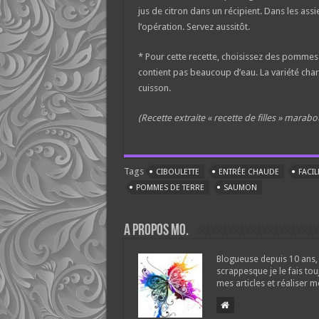
jus de citron dans un récipient. Dans les as
l’opération. Servez aussitôt.
* Pour cette recette, choisissez des pommes d
contient pas beaucoup d’eau. La variété charl
cuisson.
(Recette extraite « recette de filles » marabo
Tags
CIBOULETTE
ENTRÉE CHAUDE
FACIL
POMMES DE TERRE
SAUMON
A propos Mo.
Blogueuse depuis 10 ans, 
scrappesque je le fais tou
mes articles et réaliser m