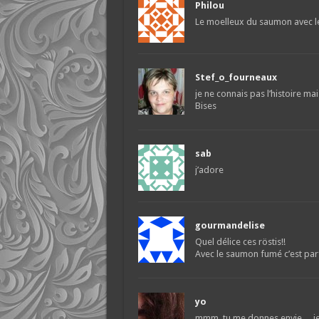
Philou
Le moelleux du saumon avec le 
Stef_o_fourneaux
je ne connais pas l’histoire mai
Bises
sab
j’adore
gourmandelise
Quel délice ces röstis!!
Avec le saumon fumé c’est parf
yo
mmm, tu me donnes envie… je 