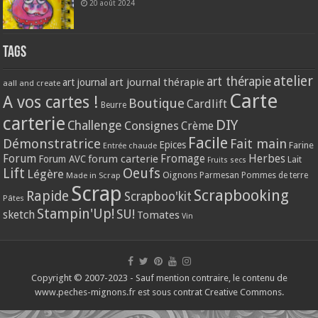
20 août 2024
Tags
atelier
art thérapie
art journal thérapie
art journal
aall and create
Carte
A vos cartes !
Boutique
Cardlift
Beurre
carterie
DIY
Challenge
Consignes
Crème
Facile
Démonstratrice
Fait main
Epices
Farine
Entrée chaude
Forum
Herbes
forum carterie
Fromage
Forum AVC
Lait
Fruits secs
Lift
Oeufs
Légère
Oignons
Made in Scrap
Parmesan
Pommes de terre
Scrap
Scrapbooking
Rapide
Scrapboo'kit
Pâtes
Stampin'Up!
SU!
sketch
Tomates
Vin
Copyright © 2007-2023 - Sauf mention contraire, le contenu de
www.peches-mignons.fr est sous contrat Creative Commons.