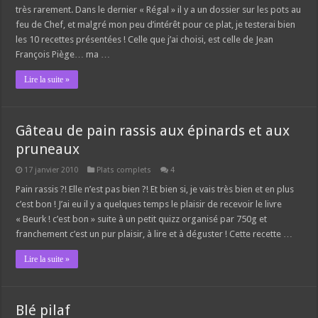
très rarement. Dans le dernier « Régal » il y a un dossier sur les pots au
feu de Chef, et malgré mon peu d’intérêt pour ce plat, je testerai bien
les 10 recettes présentées ! Celle que j’ai choisi, est celle de Jean
François Piège… ma …
Lire la suite »
Gâteau de pain rassis aux épinards et aux
pruneaux
17 janvier 2010
Plats complets
4
Pain rassis ?! Elle n’est pas bien ?! Et bien si, je vais très bien et en plus
c’est bon ! J’ai eu il y a quelques temps le plaisir de recevoir le livre
« Beurk ! c’est bon » suite à un petit quizz organisé par 750g et
franchement c’est un pur plaisir, à lire et à déguster ! Cette recette …
Lire la suite »
Blé pilaf