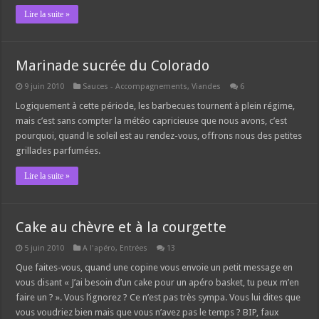
Lire la suite »
Marinade sucrée du Colorado
9 juin 2010
Sauces - Accompagnements
,
Viandes
6
Logiquement à cette période, les barbecues tournent à plein régime,
mais c’est sans compter la météo capricieuse que nous avons, c’est
pourquoi, quand le soleil est au rendez-vous, offrons nous des petites
grillades parfumées.
Lire la suite »
Cake au chèvre et à la courgette
5 juin 2010
A l'apéro
,
Entrées
13
Que faites-vous, quand une copine vous envoie un petit message en
vous disant « J’ai besoin d’un cake pour un apéro basket, tu peux m’en
faire un ? ». Vous l’ignorez ? Ce n’est pas très sympa. Vous lui dites que
vous voudriez bien mais que vous n’avez pas le temps ? BIP, faux