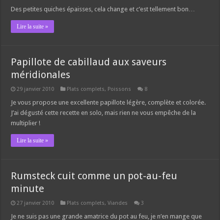
Des petites quiches épaisses, cela change et c’est tellement bon…
Lire la suite »
Papillote de cabillaud aux saveurs
méridionales
29 janvier 2010
Plats complets
,
Poissons
8
Je vous propose une excellente papillote légère, complète et colorée.
J’ai dégusté cette recette en solo, mais rien ne vous empêche de la
multiplier !
Lire la suite »
Rumsteck cuit comme un pot-au-feu
minute
27 janvier 2010
Plats complets
,
Viandes
3
Je ne suis pas une grande amatrice du pot au feu, je n’en mange que