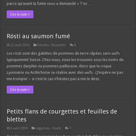
parce qu’avant la futée vous a demandé « T’es …
Lire la suite »
Rösti au saumon fumé
22 avril 2010
Entrées
,
Féculents
8
Les rösti sont des galettes de pommes de terre râpées sans œufs
typiquement Suisse. Chez nous, nous les trouvons sous les noms de
pommes darphin ou pommes paillasson. Alors que la crique
Lyonnaise ou Ardéchoise se réalise avec des œufs. (J’espère ne pas
me tromper – si c’est le cas n’hésitez pas à me le dire).
Lire la suite »
Petits flans de courgettes et feuilles de
blettes
6 avril 2010
Légumes
,
Oeufs
7