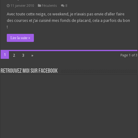
11 janvier 2010
Féculents
8
Avec toute cette neige, ce weekend, je n’avais pas envie d’aller faire
des courses et j’ai cuisiné mes fonds de placard, cela a parfois du bon
!
Lire la suite »
1
2
3
»
Page 1 of 3
Retrouvez moi sur Facebook