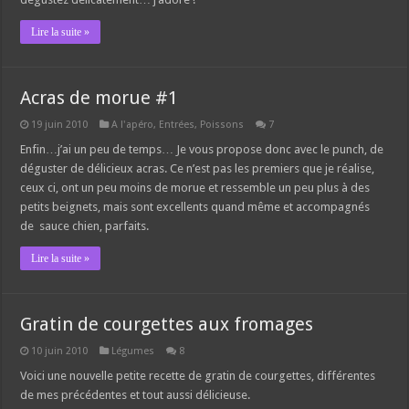
Lire la suite »
Acras de morue #1
19 juin 2010
A l'apéro
,
Entrées
,
Poissons
7
Enfin…j’ai un peu de temps… Je vous propose donc avec le punch, de
déguster de délicieux acras. Ce n’est pas les premiers que je réalise,
ceux ci, ont un peu moins de morue et ressemble un peu plus à des
petits beignets, mais sont excellents quand même et accompagnés
de sauce chien, parfaits.
Lire la suite »
Gratin de courgettes aux fromages
10 juin 2010
Légumes
8
Voici une nouvelle petite recette de gratin de courgettes, différentes
de mes précédentes et tout aussi délicieuse.