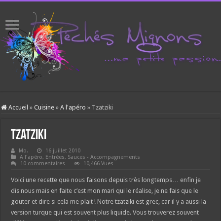
Accueil
»
Cuisine
»
A l'apéro
»
Tzatziki
Tzatziki
Mo.
16 juillet 2010
A l'apéro
,
Entrées
,
Sauces - Accompagnements
10 commentaires
10,466 Vues
Voici une recette que nous faisons depuis très longtemps… enfin je
dis nous mais en faite c’est mon mari qui le réalise, je ne fais que le
gouter et dire si cela me plait ! Notre tzatziki est grec, car il y a aussi la
version turque qui est souvent plus liquide. Vous trouverez souvent