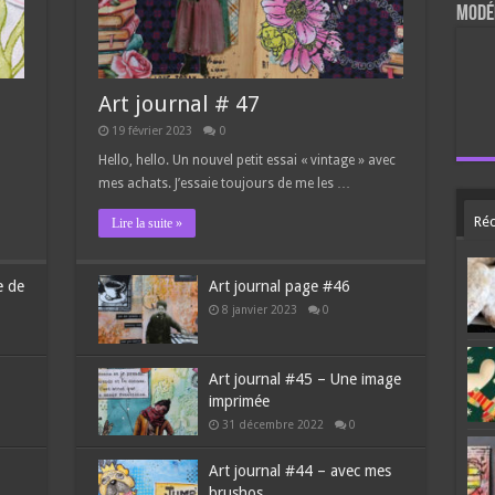
Modér
Art journal # 47
19 février 2023
0
Hello, hello. Un nouvel petit essai « vintage » avec
mes achats. J’essaie toujours de me les …
Réc
Lire la suite »
e de
Art journal page #46
8 janvier 2023
0
Art journal #45 – Une image
imprimée
31 décembre 2022
0
Art journal #44 – avec mes
brushos