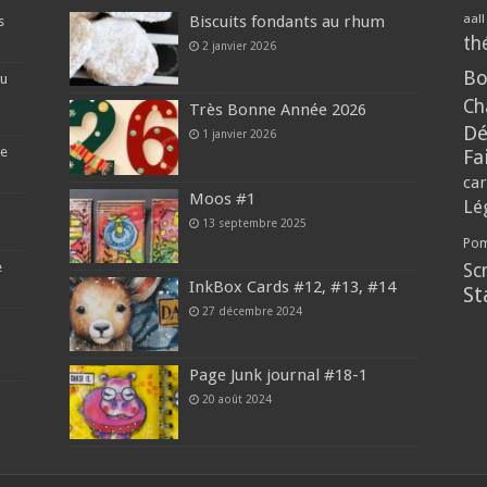
aall
Biscuits fondants au rhum
s
th
2 janvier 2026
Bo
du
Ch
Très Bonne Année 2026
Dé
1 janvier 2026
re
Fa
car
Moos #1
Lé
13 septembre 2025
Pom
e
Sc
InkBox Cards #12, #13, #14
St
27 décembre 2024
Page Junk journal #18-1
20 août 2024