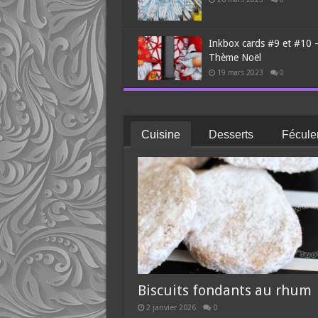
Inkbox cards #9 et #10 
Thème Noël
19 mars 2023
0
Cuisine
Desserts
Fécule
Biscuits fondants au rhum
2 janvier 2026
0