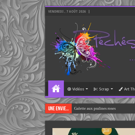
VENDREDI , 7 AOÛT 2026
Vidéos
Scrap
Art Th
Une envie...
Galette aux pralines roses