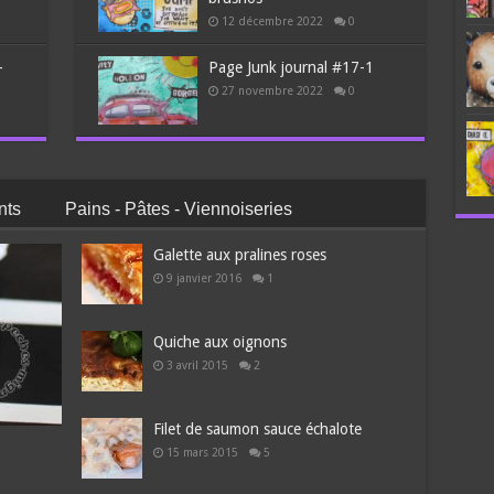
12 décembre 2022
0
–
Page Junk journal #17-1
27 novembre 2022
0
nts
Pains - Pâtes - Viennoiseries
Galette aux pralines roses
9 janvier 2016
1
Quiche aux oignons
3 avril 2015
2
Filet de saumon sauce échalote
15 mars 2015
5