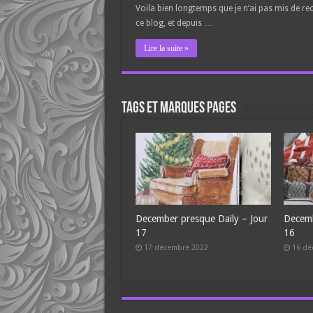
Voila bien longtemps que je n’ai pas mis de rec
ce blog, et depuis …
Lire la suite »
Tags et Marques pages
aily – jour
December presque Daily – Jour
December presque Daily 
15
14
15 décembre 2022
14 décembre 2022