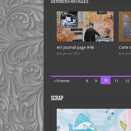
Derniers Articles
Art journal page #46
Carte 
8 janvier 2023
8 janv
10
« Premier
...
8
9
11
12
Scrap