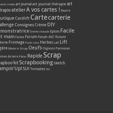
art
art journal thérapie
art journal
 and create
A vos cartes !
atelier
érapie
Beurre
Carte
carterie
utique
Cardlift
DIY
allenge
Consignes
Crème
Facile
monstratrice
Epices
Entrée chaude
it main
Forum
forum
Forum AVC
Farine
Lift
Herbes
terie
Fromage
Lait
Fruits secs
Oeufs
gère
Oignons
Made in Scrap
Parmesan
Scrap
Rapide
mes de terre
Pâtes
Scrapbooking
rapboo'kit
sketch
ampin'Up!
SU!
Tomates
Vin