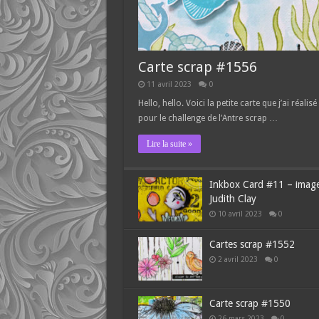
Carte scrap #1556
11 avril 2023
0
Hello, hello. Voici la petite carte que j’ai réalisé
pour le challenge de l’Antre scrap …
Lire la suite »
Inkbox Card #11 – imag
Judith Clay
10 avril 2023
0
Cartes scrap #1552
2 avril 2023
0
Carte scrap #1550
26 mars 2023
0