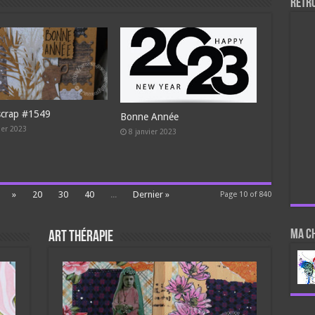
Retr
scrap #1549
Bonne Année
ier 2023
8 janvier 2023
»
20
30
40
...
Dernier »
Page 10 of 840
Ma c
Art Thérapie