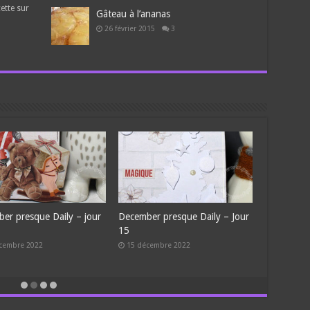
ette sur
Gâteau à l’ananas
26 février 2015
3
– jour
December presque Daily – jour
December presque Daily – jo
13
12
13 décembre 2022
12 décembre 2022