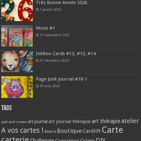
Très Bonne Année 2026
1 janvier 2026
Moos #1
13 septembre 2025
InkBox Cards #12, #13, #14
27 décembre 2024
Page Junk journal #18-1
20 août 2024
Tags
atelier
art thérapie
art journal thérapie
art journal
aall and create
Carte
A vos cartes !
Boutique
Cardlift
Beurre
carterie
DIY
Challenge
Consignes
Crème