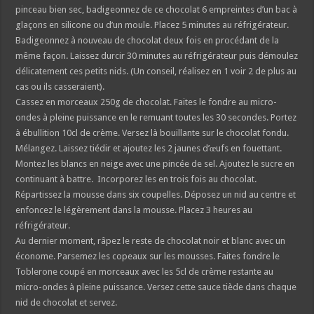
pinceau bien sec, badigeonnez de ce chocolat 6 empreintes d’un bac à
glaçons en silicone ou d’un moule. Placez 5 minutes au réfrigérateur.
Badigeonnez à nouveau de chocolat deux fois en procédant de la
même façon. Laissez durcir 30 minutes au réfrigérateur puis démoulez
délicatement ces petits nids. (Un conseil, réalisez en 1 voir 2 de plus au
cas ou ils casseraient).
Cassez en morceaux 250g de chocolat. Faites le fondre au micro-
ondes à pleine puissance en le remuant toutes les 30 secondes. Portez
à ébullition 10cl de crème. Versez là bouillante sur le chocolat fondu.
Mélangez. Laissez tiédir et ajoutez les 2 jaunes d’œufs en fouettant.
Montez les blancs en neige avec une pincée de sel. Ajoutez le sucre en
continuant à battre. Incorporez les en trois fois au chocolat.
Répartissez la mousse dans six coupelles. Déposez un nid au centre et
enfoncez le légèrement dans la mousse. Placez 3 heures au
réfrigérateur.
Au dernier moment, râpez le reste de chocolat noir et blanc avec un
économe. Parsemez les copeaux sur les mousses. Faites fondre le
Toblerone coupé en morceaux avec les 5cl de crème restante au
micro-ondes à pleine puissance. Versez cette sauce tiède dans chaque
nid de chocolat et servez.