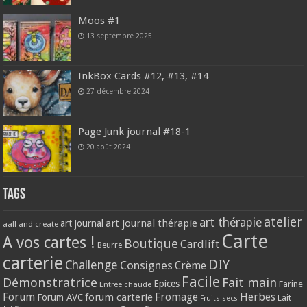
Moos #1
13 septembre 2025
InkBox Cards #12, #13, #14
27 décembre 2024
Page Junk journal #18-1
20 août 2024
Tags
atelier
art thérapie
art journal thérapie
art journal
aall and create
Carte
A vos cartes !
Boutique
Cardlift
Beurre
carterie
DIY
Challenge
Consignes
Crème
Facile
Démonstratrice
Fait main
Epices
Farine
Entrée chaude
Forum
Herbes
forum carterie
Fromage
Forum AVC
Lait
Fruits secs