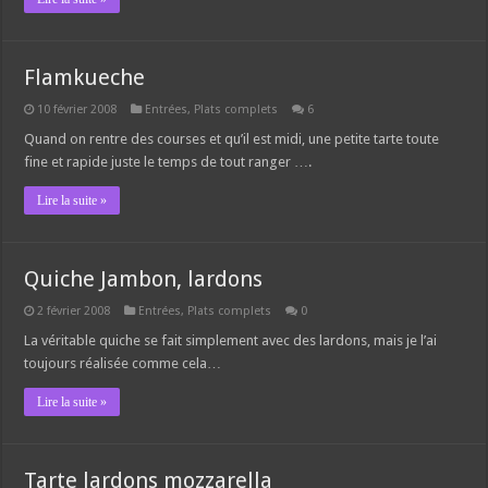
Flamkueche
10 février 2008
Entrées
,
Plats complets
6
Quand on rentre des courses et qu’il est midi, une petite tarte toute
fine et rapide juste le temps de tout ranger ….
Lire la suite »
Quiche Jambon, lardons
2 février 2008
Entrées
,
Plats complets
0
La véritable quiche se fait simplement avec des lardons, mais je l’ai
toujours réalisée comme cela…
Lire la suite »
Tarte lardons mozzarella