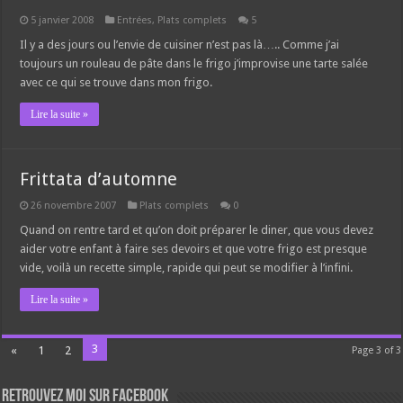
5 janvier 2008
Entrées
,
Plats complets
5
Il y a des jours ou l’envie de cuisiner n’est pas là….. Comme j’ai
toujours un rouleau de pâte dans le frigo j’improvise une tarte salée
avec ce qui se trouve dans mon frigo.
Lire la suite »
Frittata d’automne
26 novembre 2007
Plats complets
0
Quand on rentre tard et qu’on doit préparer le diner, que vous devez
aider votre enfant à faire ses devoirs et que votre frigo est presque
vide, voilà un recette simple, rapide qui peut se modifier à l’infini.
Lire la suite »
3
«
1
2
Page 3 of 3
Retrouvez moi sur Facebook