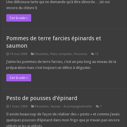
Une délicieuse tarte qui ne demande qu’à être dévorée… (et oui
encore du chèvre !)
Lire la suite »
Pommes de terre farcies épinards et
saumon
19 mai 2009
Féculents
,
Plats complets
,
Poissons
13
J’aime les pommes de terre farcies, c’est un peu long au niveau de la
préparation mais c’est toujours un délice à déguster.
Lire la suite »
Pesto de pousses d’épinard
1 mars 2009
Féculents
,
Sauces - Accompagnements
7
Il existe beaucoup de façon de réaliser des « pesto » et comme j’avais
quelques pousses d’épinard dans mon frigo que je n’avais pas encore
utilisés je les ai utilisés.