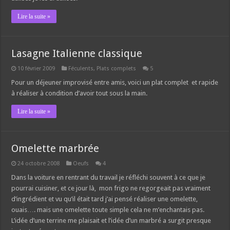
Lire la suite »
Lasagne Italienne classique
10 février 2009
Féculents
,
Plats complets
5
Pour un déjeuner improvisé entre amis, voici un plat complet et rapide
à réaliser à condition d’avoir tout sous la main.
Lire la suite »
Omelette marbrée
24 octobre 2008
Oeufs
4
Dans la voiture en rentrant du travail je réfléchi souvent à ce que je
pourrai cuisiner, et ce jour là, mon frigo ne regorgeait pas vraiment
d’ingrédient et vu qu’il était tard j’ai pensé réaliser une omelette,
ouais…. mais une omelette toute simple cela ne m’enchantais pas.
L’idée d’une terrine me plaisait et l’idée d’un marbré a surgit presque