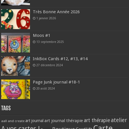
Très Bonne Année 2026
1 janvier 2026
Moos #1
13 septembre 2025
InkBox Cards #12, #13, #14
27 décembre 2024
Page Junk journal #18-1
20 août 2024
Tags
atelier
art thérapie
art journal thérapie
art journal
aall and create
Carte
A vos cartes !