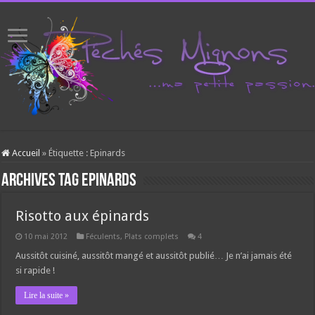
Accueil
»
Étiquette :
Epinards
Archives tag
Epinards
Risotto aux épinards
10 mai 2012
Féculents
,
Plats complets
4
Aussitôt cuisiné, aussitôt mangé et aussitôt publié… Je n’ai jamais été
si rapide !
Lire la suite »