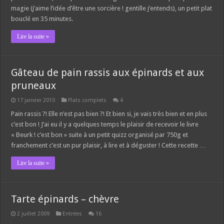
magie (j’aime l’idée d’être une sorcière ! gentille j’entends), un petit plat
bouclé en 35 minutes.
Lire la suite »
Gâteau de pain rassis aux épinards et aux
pruneaux
17 janvier 2010
Plats complets
4
Pain rassis ?! Elle n’est pas bien ?! Et bien si, je vais très bien et en plus
c’est bon ! J’ai eu il y a quelques temps le plaisir de recevoir le livre
« Beurk ! c’est bon » suite à un petit quizz organisé par 750g et
franchement c’est un pur plaisir, à lire et à déguster ! Cette recette …
Lire la suite »
Tarte épinards – chèvre
2 juillet 2009
Entrées
16