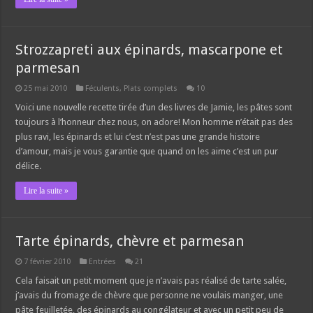
Strozzapreti aux épinards, mascarpone et
parmesan
25 mai 2010
Féculents
,
Plats complets
10
Voici une nouvelle recette tirée d’un des livres de Jamie, les pâtes sont
toujours à l’honneur chez nous, on adore! Mon homme n’était pas des
plus ravi, les épinards et lui c’est n’est pas une grande histoire
d’amour, mais je vous garantie que quand on les aime c’est un pur
délice.
Lire la suite »
Tarte épinards, chèvre et parmesan
7 février 2010
Entrées
21
Cela faisait un petit moment que je n’avais pas réalisé de tarte salée,
j’avais du fromage de chèvre que personne ne voulais manger, une
pâte feuilletée, des épinards au congélateur et avec un petit peu de