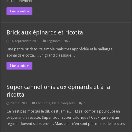
instantanément. …
Lire la suite »
Brick aux épinards et ricotta
14 septembre 2008
Légumes
2
Une petite brick toute simple mais très appréciée et le mélange
épinards-ricotta…. un grand classique…
Lire la suite »
Super cannellonis aux épinards et à la
ricotta
20 mai 2008
Féculents
,
Plats complets
7
Ce n’est pas moi qui le dit, c’est Jamie….. Et j’ai compris pourquoi en
préparant la recette. Super pour super calorique ! Ceux qui sont au
régime doivent s’abstenir…. Mais elles n’en sont pas moins délicieuses
!