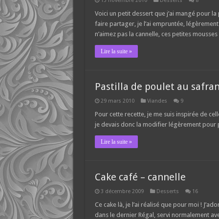
13 novembre 2010
Desserts
8
Voici un petit dessert que j’ai mangé pour l
faire partager, je l’ai empruntée, légèremen
n’aimez pas la cannelle, ces petites mousses 
Lire la suite »
Pastilla de poulet au safra
29 mars 2010
Viandes
9
Pour cette recette, je me suis inspirée de cel
je devais donc la modifier légèrement pour
Lire la suite »
Cake café – cannelle
3 décembre 2009
Desserts
16
Ce cake là, je l’ai réalisé que pour moi ! J’a
dans le dernier Régal, servi normalement ave