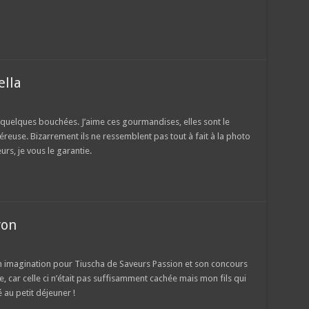
ella
quelques bouchées. J’aime ces gourmandises, elles sont le
reuse. Bizarrement ils ne ressemblent pas tout à fait à la photo
urs, je vous le garantie.
ron
mon imagination pour Tiuscha de Saveurs Passion et son concours
, car celle ci n’était pas suffisamment cachée mais mon fils qui
u petit déjeuner !