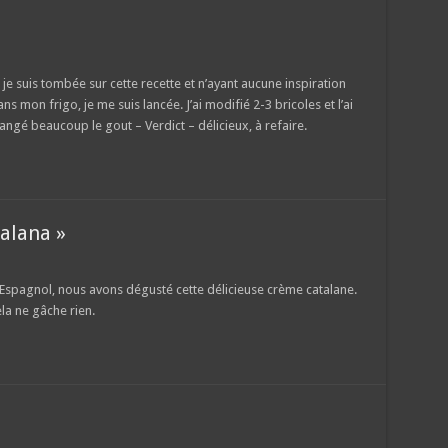
je suis tombée sur cette recette et n’ayant aucune inspiration
s mon frigo, je me suis lancée. J’ai modifié 2-3 bricoles et l’ai
angé beaucoup le gout – Verdict – délicieux, à refaire.
alana »
e Espagnol, nous avons dégusté cette délicieuse crème catalane.
ela ne gâche rien.