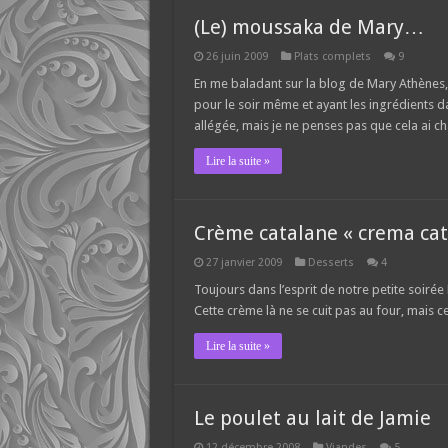
(Le) moussaka de Mary…
26 juin 2009
Plats complets
9
En me baladant sur la blog de Mary Athènes, 
pour le soir même et ayant les ingrédients dan
allégée, mais je ne penses pas que cela ai ch
Lire la suite »
Crème catalane « crema cat
27 janvier 2009
Desserts
4
Toujours dans l’esprit de notre petite soiré
Cette crème là ne se cuit pas au four, mais c
Lire la suite »
Le poulet au lait de Jamie
12 décembre 2008
Viandes
5