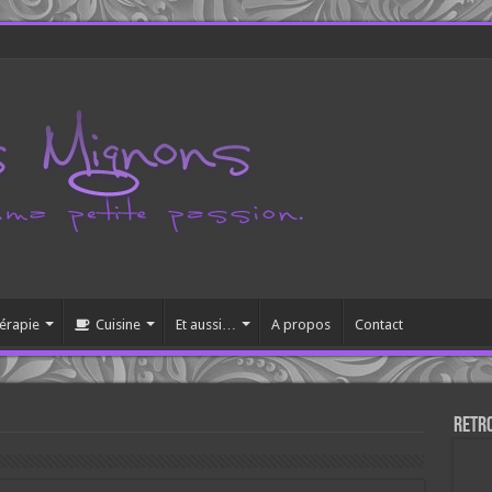
érapie
Cuisine
Et aussi…
A propos
Contact
Retr