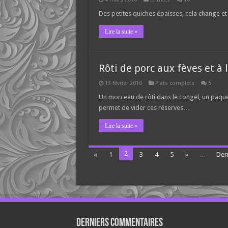
Des petites quiches épaisses, cela change et
Lire la suite »
Rôti de porc aux fèves et à
13 février 2010
Plats complets
5
Un morceau de rôti dans le congel, un paque
permet de vider ces réserves…
Lire la suite »
2
«
1
3
4
5
»
...
Dern
Derniers Commentaires