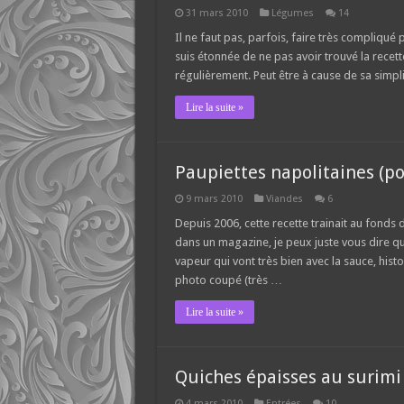
31 mars 2010
Légumes
14
Il ne faut pas, parfois, faire très compliqué
suis étonnée de ne pas avoir trouvé la recett
régulièrement. Peut être à cause de sa simplici
Lire la suite »
Paupiettes napolitaines (po
9 mars 2010
Viandes
6
Depuis 2006, cette recette trainait au fonds
dans un magazine, je peux juste vous dire qu’
vapeur qui vont très bien avec la sauce, histo
photo coupé (très …
Lire la suite »
Quiches épaisses au surimi
4 mars 2010
Entrées
10