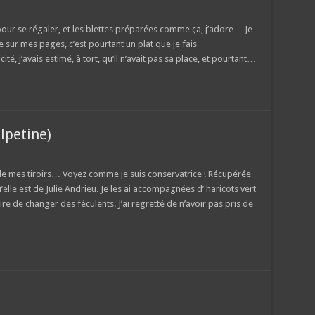
 pour se régaler, et les blettes préparées comme ça, j’adore… Je
e sur mes pages, c’est pourtant un plat que je fais
té, j’avais estimé, à tort, qu’il n’avait pas sa place, et pourtant…
lpetine)
 de mes tiroirs… Voyez comme je suis conservatrice ! Récupérée
elle est de Julie Andrieu. Je les ai accompagnées d’ haricots vert
ire de changer des féculents. J’ai regretté de n’avoir pas pris de