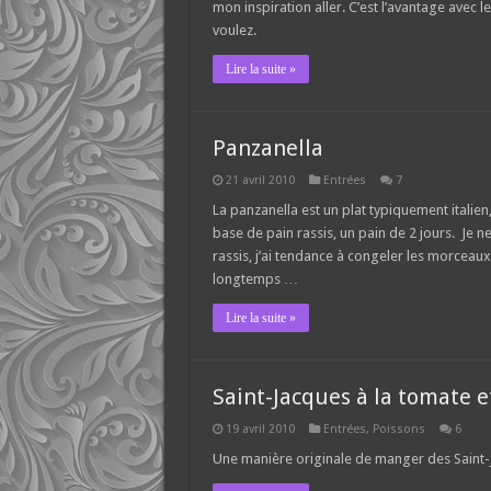
mon inspiration aller. C’est l’avantage avec 
voulez.
Lire la suite »
Panzanella
21 avril 2010
Entrées
7
La panzanella est un plat typiquement italien,
base de pain rassis, un pain de 2 jours. Je n
rassis, j’ai tendance à congeler les morceau
longtemps …
Lire la suite »
Saint-Jacques à la tomate e
19 avril 2010
Entrées
,
Poissons
6
Une manière originale de manger des Saint-J