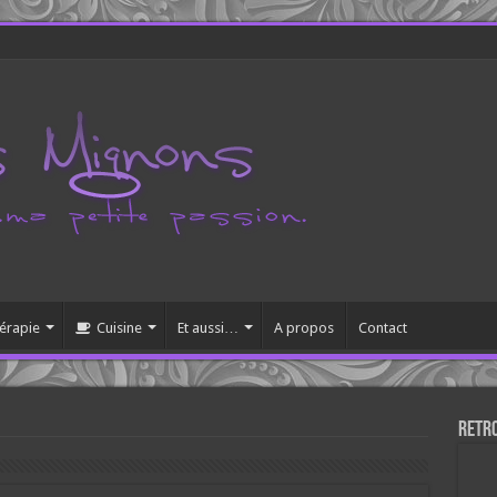
érapie
Cuisine
Et aussi…
A propos
Contact
Retr