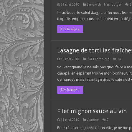
23 mai 2010
Sandwich - Hamburger
6
Il fait beau, le soleil daigne enfin nous hon
trop de temps en cuisine, un petit wrap dégust
Lire la suite »
Lasagne de tortillas fraîche
19 mai 2010
Plats complets
14
Souvent quand je ne sais pas quoi faire à mang
canapé, en espérant trouvé mon bonheur. Pou
demandés mais l’avantage avec le salé c’est 
Lire la suite »
Filet mignon sauce au vin
11 mai 2010
Viandes
7
Pour réaliser ce genre de recette, je ne me p