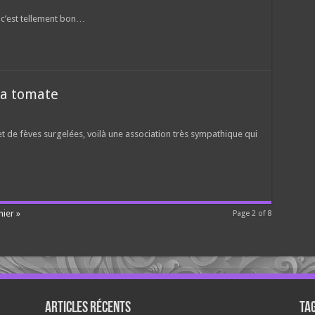
 c’est tellement bon…
 la tomate
t de fèves surgelées, voilà une association très sympathique qui
ier »
Page 2 of 8
Articles récents
Ta