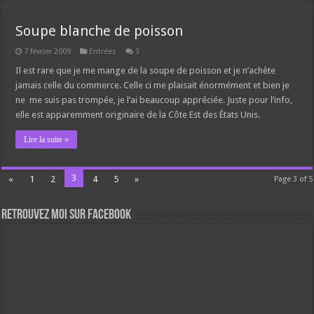
Soupe blanche de poisson
7 février 2009
Entrées
3
Il est rare que je me mange de la soupe de poisson et je n’achète
jamais celle du commerce. Celle ci me plaisait énormément et bien je
ne me suis pas trompée, je l’ai beaucoup appréciée. Juste pour l’info,
elle est apparemment originaire de la Côte Est des États Unis.
Lire la suite »
3
«
1
2
4
5
»
Page 3 of 5
Retrouvez moi sur Facebook