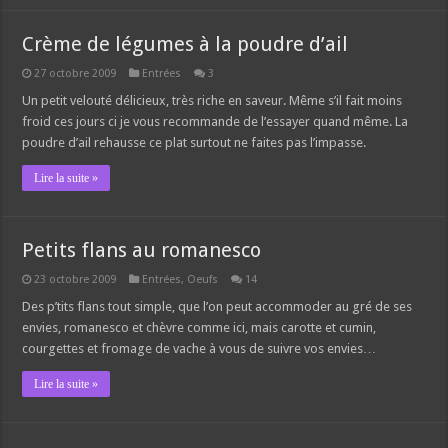
Crème de légumes à la poudre d’ail
27 octobre 2009
Entrées
3
Un petit velouté délicieux, très riche en saveur. Même s’il fait moins
froid ces jours ci je vous recommande de l’essayer quand même. La
poudre d’ail rehausse ce plat surtout ne faites pas l’impasse.
Lire la suite »
Petits flans au romanesco
23 octobre 2009
Entrées
,
Oeufs
14
Des p’tits flans tout simple, que l’on peut accommoder au gré de ses
envies, romanesco et chèvre comme ici, mais carotte et cumin,
courgettes et fromage de vache à vous de suivre vos envies…
Lire la suite »