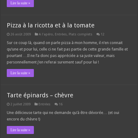
Lire la suite »
Pizza à la ricotta et à la tomate
26 août 2009
A l'apéro
,
Entrées
,
Plats complets
12
Sur ce coup là, quand on parle pizza à mon homme, il n’en connait
qu’une et pour lui, celle ci ne fait pas partie de cette grande famille et
pourtant …Il ne l’a donc pas appréciée a sa juste valeur, mais
personnellement j’en referai surement sauf pour lui !
Lire la suite »
Tarte épinards – chèvre
2 juillet 2009
Entrées
16
Une délicieuse tarte qui ne demande qu’à être dévorée… (et oui
encore du chèvre !)
Lire la suite »