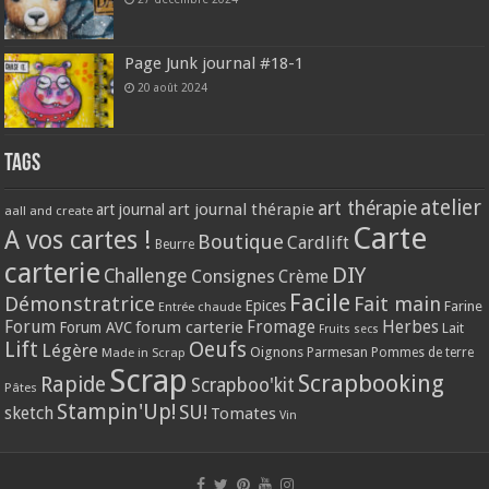
Page Junk journal #18-1
20 août 2024
Tags
atelier
art thérapie
art journal thérapie
art journal
aall and create
Carte
A vos cartes !
Boutique
Cardlift
Beurre
carterie
DIY
Challenge
Consignes
Crème
Facile
Démonstratrice
Fait main
Epices
Farine
Entrée chaude
Forum
Herbes
forum carterie
Fromage
Forum AVC
Lait
Fruits secs
Lift
Oeufs
Légère
Oignons
Made in Scrap
Parmesan
Pommes de terre
Scrap
Scrapbooking
Rapide
Scrapboo'kit
Pâtes
Stampin'Up!
SU!
sketch
Tomates
Vin