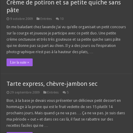
Crème de potiron et sa petite quiche sans
pâte
9 octobre 2009
Entrées
10
En me baladant chez lavande j’ai vu qu’elle organisait un petit concours
sur la courge et joueuse je participe avec ce petit duo. Une petite
crème onctueuse et très très gouteuse et sa petite quiche sans pâte
qui ne donne pas sa part au chien. Il y a des jours ou l’inspiration
photographique n’est pas à la hauteur des plats, …
Lire la suite »
Tarte express, chèvre-jambon sec
29 septembre 2009
Entrées
5
Bon, à la base je devais vous présenter un délicieux petit dessert en
hommage à la prune qui est le fruit vedette de ses 15 plutôt 14
prochains jours. Mais quand ça ne va pas…. Ça ne va pas. Je suis dans
ma période « out » et dans ces cas là, il faut se rabattre sur des
recettes faciles qui ne …