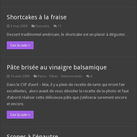
Shortcakes à la fraise
3 mai 2009
Desserts
11
Dessert traditionnel américain, le shortcake est un plaisir à déguster…
Lire la suite »
Pâte brisée au vinaigre balsamique
14 avril 2009
Pains - Pâtes - Viennoiseries
6
Dans le CVF d’avril – Mai, il y a plein de recette de tarte qui m’ont l’air
excellentes, alors avant de vous dévoiler la recette de la photo et faut
d’abord réaliser cette délicieuse pâte que j’utiliserai surement encore
et encore.
Lire la suite »
Scones à l’épautre