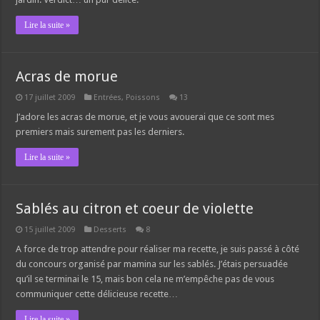
Lire la suite »
Acras de morue
17 juillet 2009
Entrées
,
Poissons
13
J’adore les acras de morue, et je vous avouerai que ce sont mes
premiers mais surement pas les derniers.
Lire la suite »
Sablés au citron et coeur de violette
15 juillet 2009
Desserts
8
A force de trop attendre pour réaliser ma recette, je suis passé à côté
du concours organisé par mamina sur les sablés. J’étais persuadée
qu’il se terminai le 15, mais bon cela ne m’empêche pas de vous
communiquer cette délicieuse recette…
Lire la suite »