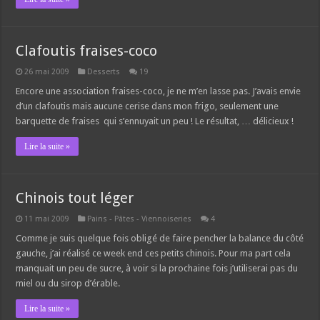
Clafoutis fraises-coco
26 mai 2009
Desserts
19
Encore une association fraises-coco, je ne m’en lasse pas. J’avais envie
d’un clafoutis mais aucune cerise dans mon frigo, seulement une
barquette de fraises qui s’ennuyait un peu ! Le résultat, … délicieux !
Lire la suite »
Chinois tout léger
11 mai 2009
Pains - Pâtes - Viennoiseries
4
Comme je suis quelque fois obligé de faire pencher la balance du côté
gauche, j’ai réalisé ce week end ces petits chinois. Pour ma part cela
manquait un peu de sucre, à voir si la prochaine fois j’utiliserai pas du
miel ou du sirop d’érable.
Lire la suite »