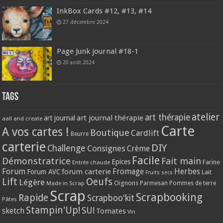
InkBox Cards #12, #13, #14
27 décembre 2024
Page Junk journal #18-1
20 août 2024
Tags
atelier
art thérapie
art journal thérapie
art journal
aall and create
Carte
A vos cartes !
Boutique
Cardlift
Beurre
carterie
DIY
Challenge
Consignes
Crème
Facile
Démonstratrice
Fait main
Epices
Farine
Entrée chaude
Forum
Herbes
forum carterie
Fromage
Forum AVC
Lait
Fruits secs
Lift
Oeufs
Légère
Oignons
Made in Scrap
Parmesan
Pommes de terre
Scrap
Scrapbooking
Rapide
Scrapboo'kit
Pâtes
Stampin'Up!
SU!
sketch
Tomates
Vin