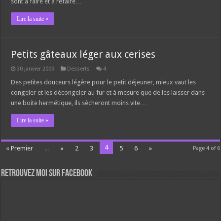
sont à faire et à refaire…
Lire la suite »
Petits gâteaux léger aux cerises
30 janvier 2009
Desserts
4
Des petites douceurs légère pour le petit déjeuner, mieux vaut les
congeler et les décongeler au fur et à mesure que de les laisser dans
une boite hermétique, ils sècheront moins vite…
Lire la suite »
4
« Premier
...
«
2
3
5
6
»
Page 4 of 6
Retrouvez moi sur Facebook