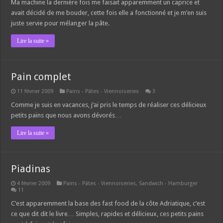
Ma machine la dernière fois me faisait apparemment un caprice et
avait décidé de me bouder, cette fois elle a fonctionné et je m’en suis
juste servie pour mélanger la pâte.
Lire la suite »
Pain complet
11 février 2009
Pains - Pâtes - Viennoiseries
3
Comme je suis en vacances, j’ai pris le temps de réaliser ces délicieux
petits pains que nous avons dévorés…
Lire la suite »
Piadinas
4 février 2009
Pains - Pâtes - Viennoiseries
,
Sandwich - Hamburger
11
C’est apparemment la base des fast food de la côte Adriatique, c’est
ce que dit dit le livre… Simples, rapides et délicieux, ces petits pains