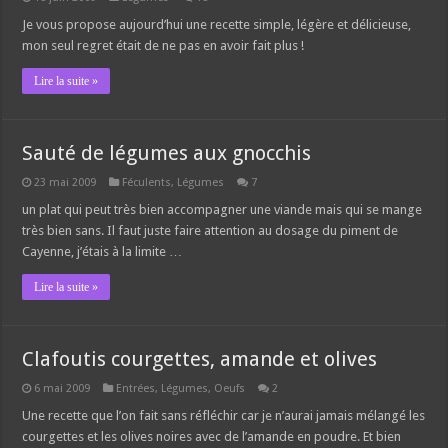
Je vous propose aujourd’hui une recette simple, légère et délicieuse,
mon seul regret était de ne pas en avoir fait plus !
Lire la suite »
Sauté de légumes aux gnocchis
23 mai 2009
Féculents
,
Légumes
7
un plat qui peut très bien accompagner une viande mais qui se mange
très bien sans. Il faut juste faire attention au dosage du piment de
Cayenne, j’étais à la limite …
Lire la suite »
Clafoutis courgettes, amande et olives
6 mai 2009
Entrées
,
Légumes
,
Oeufs
2
Une recette que l’on fait sans réfléchir car je n’aurai jamais mélangé les
courgettes et les olives noires avec de l’amande en poudre. Et bien