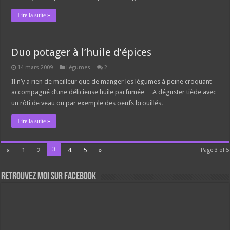
Lire la suite »
Duo potager à l’huile d’épices
14 mars 2009
Légumes
2
Il n’y a rien de meilleur que de manger les légumes à peine croquant
accompagné d’une délicieuse huile parfumée… A déguster tiède avec
un rôti de veau ou par exemple des oeufs brouillés.
Lire la suite »
3
«
1
2
4
5
»
Page 3 of 5
Retrouvez moi sur Facebook