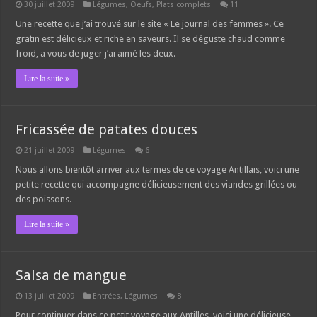
30 juillet 2009
Légumes
,
Oeufs
,
Plats complets
11
Une recette que j’ai trouvé sur le site « Le journal des femmes ». Ce
gratin est délicieux et riche en saveurs. Il se déguste chaud comme
froid, a vous de juger j’ai aimé les deux.
Lire la suite »
Fricassée de patates douces
21 juillet 2009
Légumes
6
Nous allons bientôt arriver aux termes de ce voyage Antillais, voici une
petite recette qui accompagne délicieusement des viandes grillées ou
des poissons.
Lire la suite »
Salsa de mangue
13 juillet 2009
Entrées
,
Légumes
8
Pour continuer dans ce petit voyage aux Antilles, voici une délicieuse