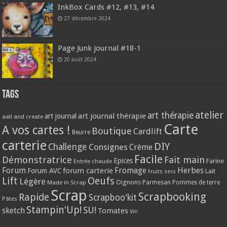
InkBox Cards #12, #13, #14
27 décembre 2024
Page Junk journal #18-1
20 août 2024
Tags
atelier
art thérapie
art journal thérapie
art journal
aall and create
Carte
A vos cartes !
Boutique
Cardlift
Beurre
carterie
DIY
Challenge
Consignes
Crème
Facile
Démonstratrice
Fait main
Epices
Farine
Entrée chaude
Forum
Herbes
forum carterie
Fromage
Forum AVC
Lait
Fruits secs
Lift
Oeufs
Légère
Oignons
Made in Scrap
Parmesan
Pommes de terre
Scrap
Scrapbooking
Rapide
Scrapboo'kit
Pâtes
Stampin'Up!
SU!
sketch
Tomates
Vin