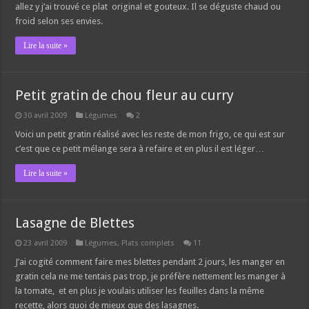
allez y j’ai trouvé ce plat original et gouteux. Il se déguste chaud ou
froid selon ses envies.
Lire la suite »
Petit gratin de chou fleur au curry
30 avril 2009
Légumes
2
Voici un petit gratin réalisé avec les reste de mon frigo, ce qui est sur
c’est que ce petit mélange sera à refaire et en plus il est léger…
Lire la suite »
Lasagne de Blettes
23 avril 2009
Légumes
,
Plats complets
11
J’ai cogité comment faire mes blettes pendant 2 jours, les manger en
gratin cela ne me tentais pas trop, je préfère nettement les manger à
la tomate, et en plus je voulais utiliser les feuilles dans la même
recette, alors quoi de mieux que des lasagnes.